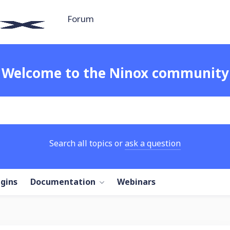
Forum
Welcome to the Ninox community
Search all topics or
ask a question
ugins
Documentation
Webinars