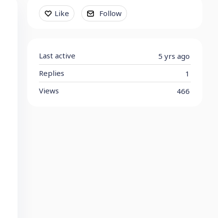
Content aside
Like
Follow
Last active
5 yrs ago
Replies
1
Views
466