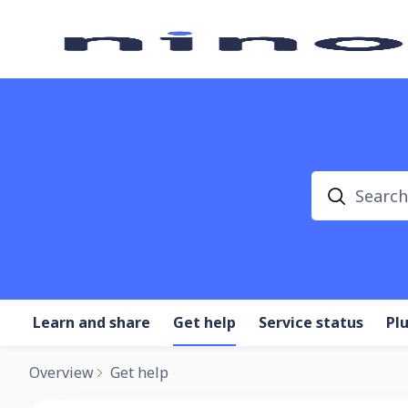
Search
Learn and share
Get help
Service status
Pl
Overview
Get help