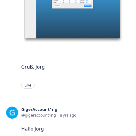
Gruß, Jörg
Like
GigerAccount1ng
gigeraccount1ng
8 yrs ago
Hallo Jörg