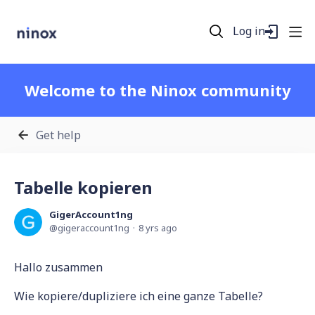
Log in
Welcome to the Ninox community
Get help
Tabelle kopieren
GigerAccount1ng
gigeraccount1ng
8 yrs ago
Hallo zusammen
Wie kopiere/dupliziere ich eine ganze Tabelle?