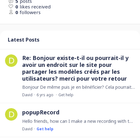
5
posts
0
likes received
0
followers
Latest Posts
Re: Bonjour existe-t-il ou pourrait-il y
avoir un endroit sur le site pour
partager les modèles créés par les
utilisateurs? merci pour votre retour
Bonjour De même puis je en bénéficier? Cela pourrait m’aider. Merci beaucoup.
David
6 yrs ago
Get help
popupRecord
Hello friends, how can I make a new recording with this, but in a specific view formular ? (Not popup) let myNew := (create Interventions);myNew.closeRecord();popupRecord(myNew) THANKS.
David
Get help